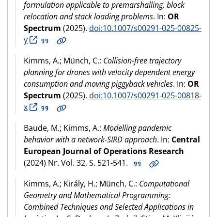
formulation applicable to premarshalling, block
relocation and stack loading problems
. In:
OR
Spectrum
(2025).
doi:10.1007/s00291-025-00825-
y
Kimms, A.; Münch, C.:
Collision-free trajectory
planning for drones with velocity dependent energy
consumption and moving piggyback vehicles
. In:
OR
Spectrum
(2025).
doi:10.1007/s00291-025-00818-
x
Baude, M.; Kimms, A.:
Modelling pandemic
behavior with a network-SIRD approach
. In:
Central
European Journal of Operations Research
(2024) Nr. Vol. 32, S. 521-541.
Kimms, A.; Király, H.; Münch, C.:
Computational
Geometry and Mathematical Programming:
Combined Techniques and Selected Applications in