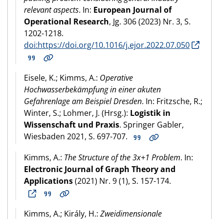
relevant aspects
. In:
European Journal of
Operational Research
, Jg. 306 (2023) Nr. 3, S.
1202-1218.
doi:https://doi.org/10.1016/j.ejor.2022.07.050
Eisele, K.; Kimms, A.:
Operative
Hochwasserbekämpfung in einer akuten
Gefahrenlage am Beispiel Dresden
. In: Fritzsche, R.;
Winter, S.; Lohmer, J. (Hrsg.):
Logistik in
Wissenschaft und Praxis
. Springer Gabler,
Wiesbaden 2021, S. 697-707.
Kimms, A.:
The Structure of the 3x+1 Problem
. In:
Electronic Journal of Graph Theory and
Applications
(2021) Nr. 9 (1), S. 157-174.
Kimms, A.; Király, H.:
Zweidimensionale