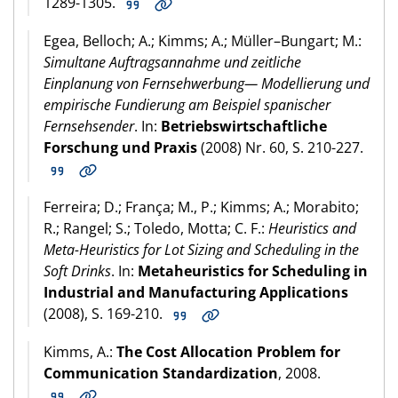
1289-1305.
Egea, Belloch; A.; Kimms; A.; Müller–Bungart; M.:
Simultane Auftragsannahme und zeitliche
Einplanung von Fernsehwerbung— Modellierung und
empirische Fundierung am Beispiel spanischer
Fernsehsender
. In:
Betriebswirtschaftliche
Forschung und Praxis
(2008) Nr. 60, S. 210-227.
Ferreira; D.; França; M., P.; Kimms; A.; Morabito;
R.; Rangel; S.; Toledo, Motta; C. F.:
Heuristics and
Meta-Heuristics for Lot Sizing and Scheduling in the
Soft Drinks
. In:
Metaheuristics for Scheduling in
Industrial and Manufacturing Applications
(2008), S. 169-210.
Kimms, A.:
The Cost Allocation Problem for
Communication Standardization
, 2008.