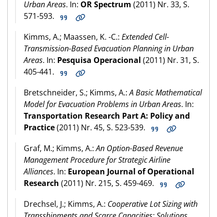
Urban Areas
. In:
OR Spectrum
(2011) Nr. 33, S.
571-593.
Kimms, A.; Maassen, K. -C.:
Extended Cell-
Transmission-Based Evacuation Planning in Urban
Areas
. In:
Pesquisa Operacional
(2011) Nr. 31, S.
405-441.
Bretschneider, S.; Kimms, A.:
A Basic Mathematical
Model for Evacuation Problems in Urban Areas
. In:
Transportation Research Part A: Policy and
Practice
(2011) Nr. 45, S. 523-539.
Graf, M.; Kimms, A.:
An Option-Based Revenue
Management Procedure for Strategic Airline
Alliances
. In:
European Journal of Operational
Research
(2011) Nr. 215, S. 459-469.
Drechsel, J.; Kimms, A.:
Cooperative Lot Sizing with
Transshipments and Scarce Capacities: Solutions