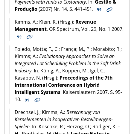
Payments with Hints to Customary
. In:
Gestão &
Produção
(2007) Nr. 14, S. 441-451.
Kimms, A.; Klein, R. (Hrsg.):
Revenue
Management
, OR Spectrum, Vol. 29, No. 1 2007.
Toledo, Motta; F., C.; França; M., P.; Morabito; R.;
Kimms; A.:
Evolutionary Approaches to Solve an
Integrated Lot Scheduling Problem in the Soft Drink
Industry
. In: König, A.; Köppen, M.; Igel, C.;
Kasabov, N. (Hrsg.):
Proceedings of the 7th
International Conference on Hybrid
Intelligent Systems
. Kaiserslautern 2007, S. 95-
10.
Drechsel, J.; Kimms, A.:
Berechnung von
Kernelementen in kooperativen Bestellmengen-
Spielen
. In: Koschke, R.; Herzog, O.; Rödiger, K. –
H.; Ronthaler, M. (Hrsg.):
Lecture Notes in