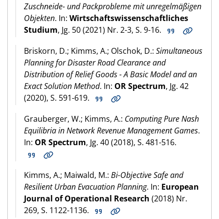
Zuschneide- und Packprobleme mit unregelmäßigen
Objekten
. In:
Wirtschaftswissenschaftliches
Studium
, Jg. 50 (2021) Nr. 2-3, S. 9-16.
Briskorn, D.; Kimms, A.; Olschok, D.:
Simultaneous
Planning for Disaster Road Clearance and
Distribution of Relief Goods - A Basic Model and an
Exact Solution Method
. In:
OR Spectrum
, Jg. 42
(2020), S. 591-619.
Grauberger, W.; Kimms, A.:
Computing Pure Nash
Equilibria in Network Revenue Management Games
.
In:
OR Spectrum
, Jg. 40 (2018), S. 481-516.
Kimms, A.; Maiwald, M.:
Bi-Objective Safe and
Resilient Urban Evacuation Planning
. In:
European
Journal of Operational Research
(2018) Nr.
269, S. 1122-1136.