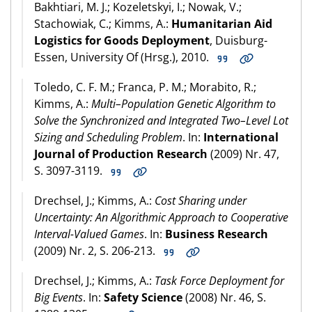
Bakhtiari, M. J.; Kozeletskyi, I.; Nowak, V.;
Stachowiak, C.; Kimms, A.:
Humanitarian Aid
Logistics for Goods Deployment
, Duisburg-
Essen, University Of (Hrsg.), 2010.
Toledo, C. F. M.; Franca, P. M.; Morabito, R.;
Kimms, A.:
Multi–Population Genetic Algorithm to
Solve the Synchronized and Integrated Two–Level Lot
Sizing and Scheduling Problem
. In:
International
Journal of Production Research
(2009) Nr. 47,
S. 3097-3119.
Drechsel, J.; Kimms, A.:
Cost Sharing under
Uncertainty: An Algorithmic Approach to Cooperative
Interval-Valued Games
. In:
Business Research
(2009) Nr. 2, S. 206-213.
Drechsel, J.; Kimms, A.:
Task Force Deployment for
Big Events
. In:
Safety Science
(2008) Nr. 46, S.