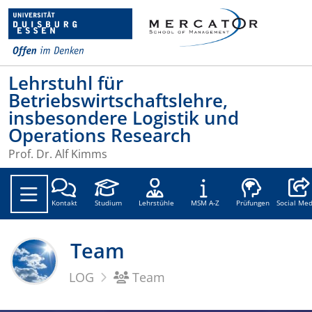
Lehrstuhl für
Betriebswirtschaftslehre,
insbesondere Logistik und
Operations Research
Prof. Dr. Alf Kimms
Social
Kontakt
Studium
Lehrstühle
MSM A-Z
Prüfungen
Social Med
Team
LOG
Team