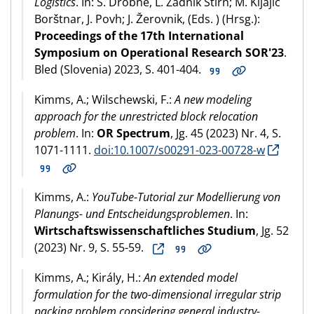
Logistics
. In: S. Drobne, L. Zadnik Stirn; M. Kljajić
Borštnar, J. Povh; J. Žerovnik, (Eds. ) (Hrsg.):
Proceedings of the 17th International
Symposium on Operational Research SOR'23
.
Bled (Slovenia) 2023, S. 401-404.
Kimms, A.; Wilschewski, F.:
A new modeling
approach for the unrestricted block relocation
problem
. In:
OR Spectrum
, Jg. 45 (2023) Nr. 4, S.
1071-1111.
doi:10.1007/s00291-023-00728-w
Kimms, A.:
YouTube-Tutorial zur Modellierung von
Planungs- und Entscheidungsproblemen
. In:
Wirtschaftswissenschaftliches Studium
, Jg. 52
(2023) Nr. 9, S. 55-59.
Kimms, A.; Király, H.:
An extended model
formulation for the two-dimensional irregular strip
packing problem considering general industry-