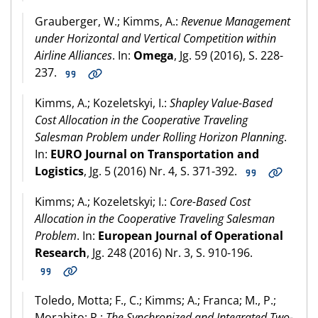
Grauberger, W.; Kimms, A.:
Revenue Management
under Horizontal and Vertical Competition within
Airline Alliances
. In:
Omega
, Jg. 59 (2016), S. 228-
237.
Kimms, A.; Kozeletskyi, I.:
Shapley Value-Based
Cost Allocation in the Cooperative Traveling
Salesman Problem under Rolling Horizon Planning
.
In:
EURO Journal on Transportation and
Logistics
, Jg. 5 (2016) Nr. 4, S. 371-392.
Kimms; A.; Kozeletskyi; I.:
Core-Based Cost
Allocation in the Cooperative Traveling Salesman
Problem
. In:
European Journal of Operational
Research
, Jg. 248 (2016) Nr. 3, S. 910-196.
Toledo, Motta; F., C.; Kimms; A.; Franca; M., P.;
Morabito; R.:
The Synchronized and Integrated Two-