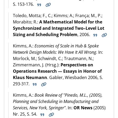
S. 153-176.
Toledo, Motta; F., C.; Kimms; A.; França; M., P.;
Morabito; R.:
A Mathematical Model for the
Synchronized and Integrated Two–Level Lot
Sizing and Scheduling Problem
, 2006.
Kimms, A.:
Economies of Scale in Hub & Spoke
Network Design Models: We Have It All Wrong
. In:
Morlock, M.; Schwindt, C.; Trautmann, N.;
Zimmermann, J. (Hrsg.):
Perspectives on
Operations Research — Essays in Honor of
Klaus Neumann
. Gabler, Wiesbaden 2006, S.
293-317.
Kimms, A.:
Book Review of "Pinedo, M.L., (2005),
Planning and Scheduling in Manufacturing and
Services, New York, Springer"
. In:
OR News
(2005)
Nr. 25, S. 54.