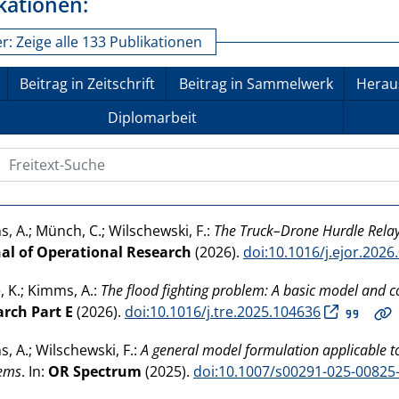
kationen:
er:
Zeige alle 133 Publikationen
Beitrag in Zeitschrift
Beitrag in Sammelwerk
Herau
Diplomarbeit
xt-Suche
, A.; Münch, C.; Wilschewski, F.:
The Truck–Drone Hurdle Relay
al of Operational Research
(2026).
doi:10.1016/j.ejor.2026
e, K.; Kimms, A.:
The flood fighting problem: A basic model and co
rch Part E
(2026).
doi:10.1016/j.tre.2025.104636
, A.; Wilschewski, F.:
A general model formulation applicable to
ems
. In:
OR Spectrum
(2025).
doi:10.1007/s00291-025-00825