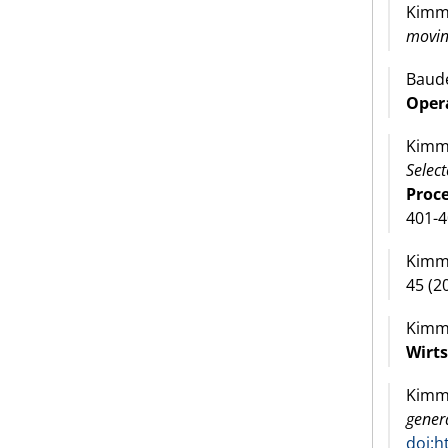
Kimms
movin
Baude
Oper
Kimms
Select
Proc
401-4
Kimms
45 (2
Kimms
Wirt
Kimms
genera
doi:h