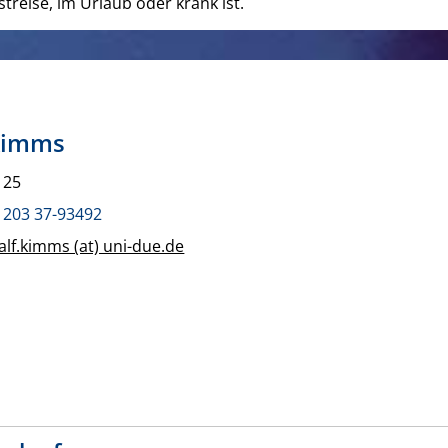
treise, im Urlaub oder krank ist.
Kimms
125
 203 37-93492
alf.kimms (at) uni-due.de