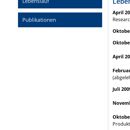
Leben
Lebenslauf
April 2
Publikationen
Resear
Oktober
Oktober
April 2
Februar
(abgele
Juli 200
Novemb
Oktober
Produkt