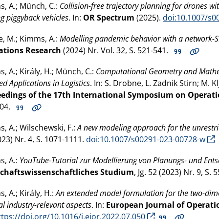
, A.; Münch, C.:
Collision-free trajectory planning for drones 
g piggyback vehicles
. In:
OR Spectrum
(2025).
doi:10.1007/s0
, M.; Kimms, A.:
Modelling pandemic behavior with a network-
ations Research
(2024) Nr. Vol. 32, S. 521-541.
, A.; Király, H.; Münch, C.:
Computational Geometry and Math
ed Applications in Logistics
. In: S. Drobne, L. Zadnik Stirn; M. Kl
eedings of the 17th International Symposium on Operat
04.
, A.; Wilschewski, F.:
A new modeling approach for the unrestri
023) Nr. 4, S. 1071-1111.
doi:10.1007/s00291-023-00728-w
, A.:
YouTube-Tutorial zur Modellierung von Planungs- und En
schaftswissenschaftliches Studium
, Jg. 52 (2023) Nr. 9, S. 
, A.; Király, H.:
An extended model formulation for the two-dime
l industry-relevant aspects
. In:
European Journal of Operati
ttps://doi.org/10.1016/j.ejor.2022.07.050