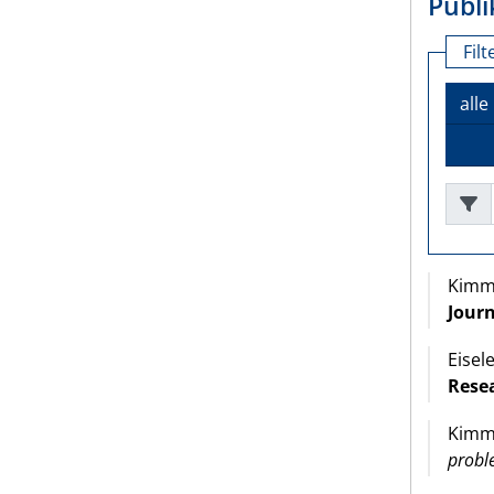
Publi
Filt
alle
Freite
Kimms
Journ
Eisel
Resea
Kimms
probl