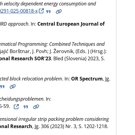
with velocity dependent energy consumption and
0291-025-00818-x
SIRD approach
. In:
Central European Journal of
ematical Programming: Combined Techniques and
jajić Borštnar, J. Povh; J. Žerovnik, (Eds. ) (Hrsg.):
ional Research SOR'23
. Bled (Slovenia) 2023, S.
cted block relocation problem
. In:
OR Spectrum
, Jg.
tscheidungsproblemen
. In:
55-59.
nsional irregular strip packing problem considering
onal Research
, Jg. 306 (2023) Nr. 3, S. 1202-1218.