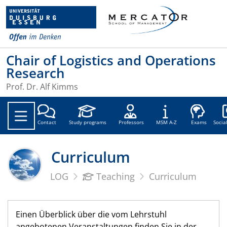
Chair of Logistics and Operations
Research
Prof. Dr. Alf Kimms
Soc
Contact
Study programs
Professors
MSM A-Z
Exams
Socia
Curriculum
LOG
Teaching
Curriculum
Einen Überblick über die vom Lehrstuhl
angebotenen Veranstaltungen finden Sie in der