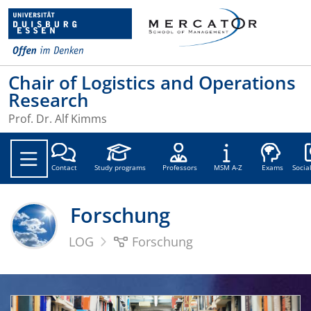
Chair of Logistics and Operations
Research
Prof. Dr. Alf Kimms
Soc
Contact
Study programs
Professors
MSM A-Z
Exams
Socia
Forschung
LOG
Forschung