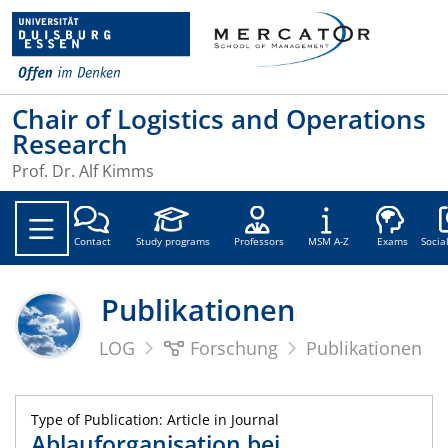
Chair of Logistics and Operations
Research
Prof. Dr. Alf Kimms
Soc
Contact
Study programs
Professors
MSM A-Z
Exams
Socia
Publikationen
LOG
Forschung
Publikationen
Type of Publication: Article in Journal
Ablauforganisation bei