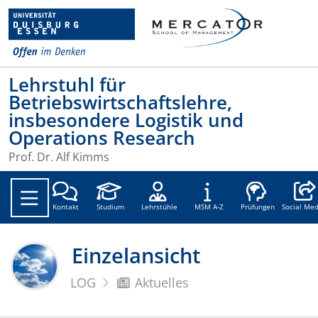
Lehrstuhl für
Betriebswirtschaftslehre,
insbesondere Logistik und
Operations Research
Prof. Dr. Alf Kimms
Social
Kontakt
Studium
Lehrstühle
MSM A-Z
Prüfungen
Social Med
Einzelansicht
LOG
Aktuelles