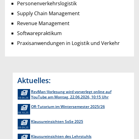
Personenverkehrslogistik
Supply Chain Management
Revenue Management
Softwarepraktikum
Praxisanwendungen in Logistik und Verkehr
Aktuelles:
RevMan-Vorlesung wird vorverlegt online auf
YouTube am Montag, 22.06.2026, 10:15 Uhr
18.06.26
OR-Tutorium im Wintersemester 2025/26
08.10.25
Klausureinsichten SoSe 2025
09.09.25
Klausureinsichten des Lehrstuhls