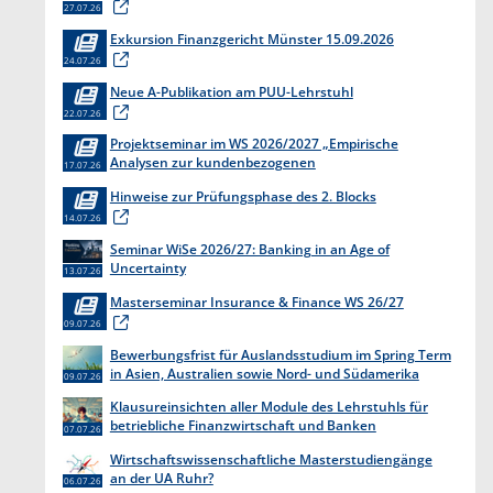
27.07.26
Exkursion Finanzgericht Münster 15.09.2026
24.07.26
Neue A-Publikation am PUU-Lehrstuhl
22.07.26
Projektseminar im WS 2026/2027 „Empirische
Analysen zur kundenbezogenen
17.07.26
Erkenntnisgewinnung “
Hinweise zur Prüfungsphase des 2. Blocks
14.07.26
Seminar WiSe 2026/27: Banking in an Age of
Uncertainty
13.07.26
Masterseminar Insurance & Finance WS 26/27
09.07.26
Bewerbungsfrist für Auslandsstudium im Spring Term
in Asien, Australien sowie Nord- und Südamerika
09.07.26
endet am 31. Juli 2026
Klausureinsichten aller Module des Lehrstuhls für
betriebliche Finanzwirtschaft und Banken
07.07.26
Wirtschaftswissenschaftliche Masterstudiengänge
an der UA Ruhr?
06.07.26