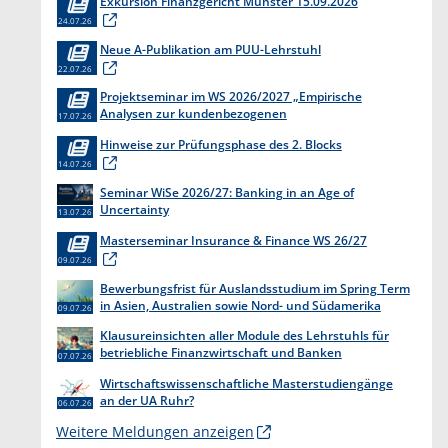
Exkursion Finanzgericht Münster 15.09.2026
24.07.26
Neue A-Publikation am PUU-Lehrstuhl
22.07.26
Projektseminar im WS 2026/2027 „Empirische
Analysen zur kundenbezogenen
17.07.26
Erkenntnisgewinnung “
Hinweise zur Prüfungsphase des 2. Blocks
14.07.26
Seminar WiSe 2026/27: Banking in an Age of
Uncertainty
13.07.26
Masterseminar Insurance & Finance WS 26/27
09.07.26
Bewerbungsfrist für Auslandsstudium im Spring Term
in Asien, Australien sowie Nord- und Südamerika
09.07.26
endet am 31. Juli 2026
Klausureinsichten aller Module des Lehrstuhls für
betriebliche Finanzwirtschaft und Banken
07.07.26
Wirtschaftswissenschaftliche Masterstudiengänge
an der UA Ruhr?
06.07.26
Weitere Meldungen anzeigen