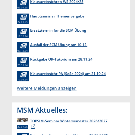
Klausureinsichten WS 2024/25
03.04.25
Hauptseminar Themenvergabe
22.01.25
Ersatztermin für die SCM Übung
17.12.24
Ausfall der SCM Übung am 10.12.
09.12.24
Rückgabe OR-Tutorium am 28.11.24
25.11.24
Klausureinsicht PA (SoSe 2024) am 21.10.24
17.09.24
Weitere Meldungen anzeigen
MSM Aktuelles:
TOPSIM-Seminar Wintersemester 2026/2027
27.07.26