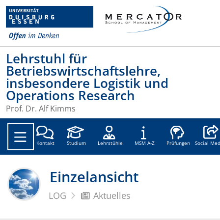
Lehrstuhl für
Betriebswirtschaftslehre,
insbesondere Logistik und
Operations Research
Prof. Dr. Alf Kimms
Social
Kontakt
Studium
Lehrstühle
MSM A-Z
Prüfungen
Social Med
Einzelansicht
LOG
Aktuelles